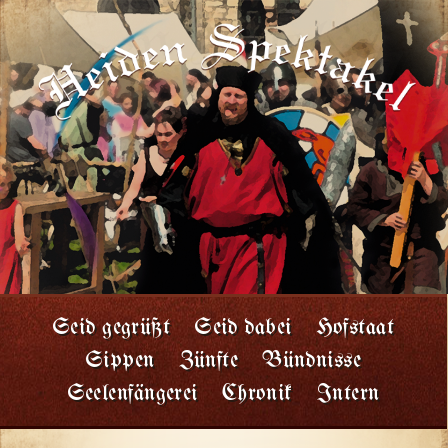
Seid gegrüßt
Seid dabei
Hofstaat
Sippen
Zünfte
Bündnisse
Seelenfängerei
Chronik
Intern