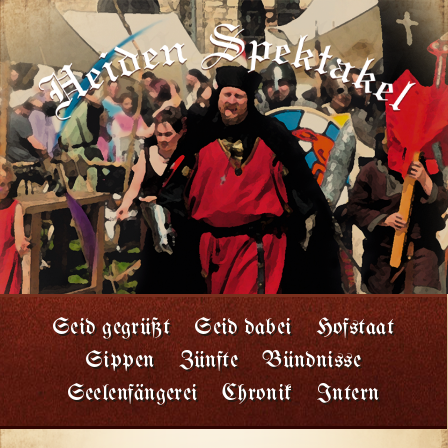
Seid gegrüßt
Seid dabei
Hofstaat
Sippen
Zünfte
Bündnisse
Seelenfängerei
Chronik
Intern