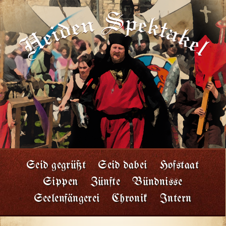
Seid gegrüßt
Seid dabei
Hofstaat
Sippen
Zünfte
Bündnisse
Seelenfängerei
Chronik
Intern