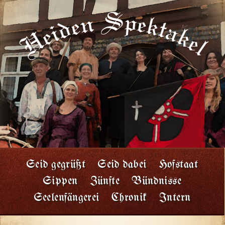
Seid gegrüßt
Seid dabei
Hofstaat
Sippen
Zünfte
Bündnisse
Seelenfängerei
Chronik
Intern