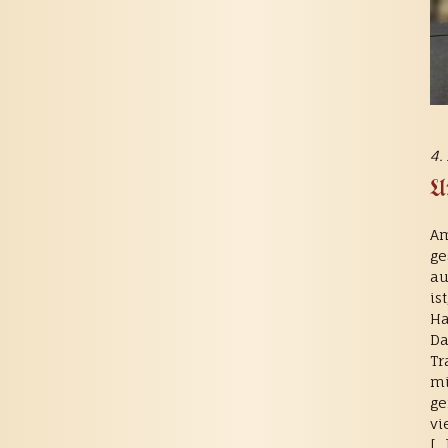
4.
U
Am
ge
au
is
Ha
Da
Tr
mi
ge
vi
[…