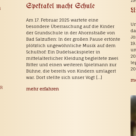
19
Spektakel macht Schule
6
U
Am 17. Februar 2025 wartete eine
Un
besondere Überraschung auf die Kinder
da
der Grundschule in der Ahornstraße von
Jö
Bad Salzuflen: In der großen Pause ertönte
19
plötzlich ungewöhnliche Musik auf dem
un
Schulhof: Ein Dudelsackspieler in
20
mittelalterlicher Kleidung begleitete zwei
le
Ritter und einen weiteren Spielmann zur
20
Bühne, die bereits von Kindern umlagert
war. Dort stellte sich unser Vogt […]
me
DR
mehr erfahren