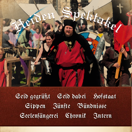
Seid gegrüßt
Seid dabei
Hofstaat
Sippen
Zünfte
Bündnisse
Seelenfängerei
Chronik
Intern