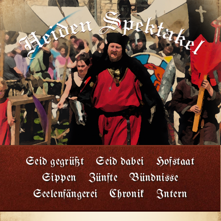
Seid gegrüßt
Seid dabei
Hofstaat
Sippen
Zünfte
Bündnisse
Seelenfängerei
Chronik
Intern