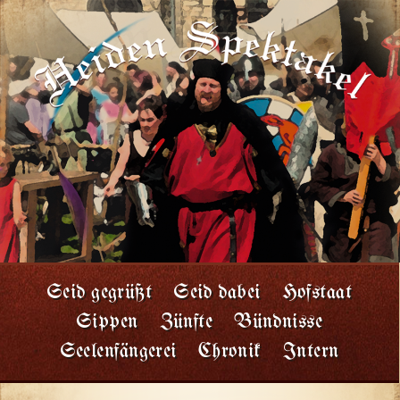
Seid gegrüßt
Seid dabei
Hofstaat
Sippen
Zünfte
Bündnisse
Seelenfängerei
Chronik
Intern