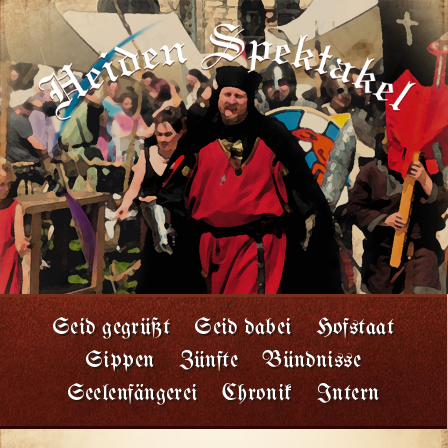
Seid gegrüßt
Seid dabei
Hofstaat
Sippen
Zünfte
Bündnisse
Seelenfängerei
Chronik
Intern