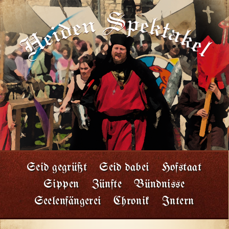
Seid gegrüßt
Seid dabei
Hofstaat
Sippen
Zünfte
Bündnisse
Seelenfängerei
Chronik
Intern