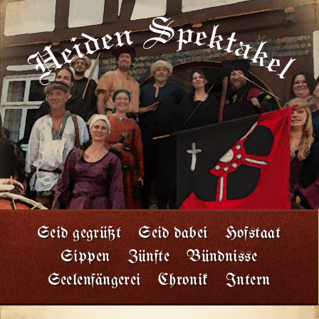
Seid gegrüßt
Seid dabei
Hofstaat
Sippen
Zünfte
Bündnisse
Seelenfängerei
Chronik
Intern