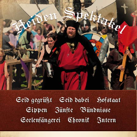
Seid gegrüßt
Seid dabei
Hofstaat
Sippen
Zünfte
Bündnisse
Seelenfängerei
Chronik
Intern