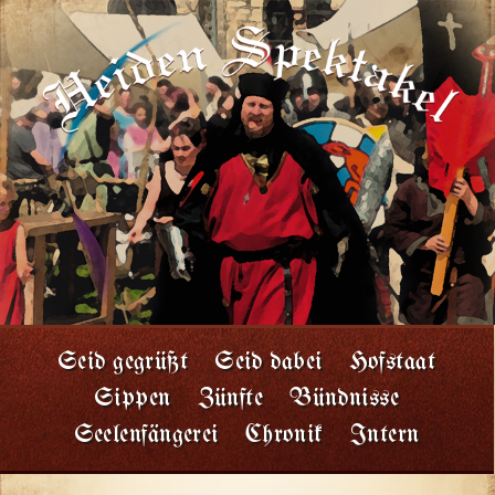
Seid gegrüßt
Seid dabei
Hofstaat
Sippen
Zünfte
Bündnisse
Seelenfängerei
Chronik
Intern