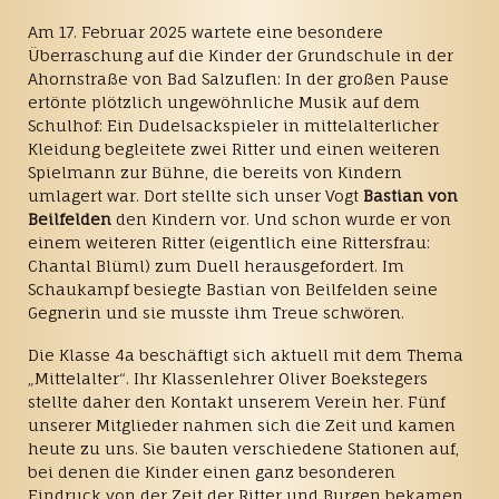
Am 17. Februar 2025 wartete eine besondere
Überraschung auf die Kinder der Grundschule in der
Ahornstraße von Bad Salzuflen: In der großen Pause
ertönte plötzlich ungewöhnliche Musik auf dem
Schulhof: Ein Dudelsackspieler in mittelalterlicher
Kleidung begleitete zwei Ritter und einen weiteren
Spielmann zur Bühne, die bereits von Kindern
umlagert war. Dort stellte sich unser Vogt
Bastian von
Beilfelden
den Kindern vor. Und schon wurde er von
einem weiteren Ritter (eigentlich eine Rittersfrau:
Chantal Blüml) zum Duell herausgefordert. Im
Schaukampf besiegte Bastian von Beilfelden seine
Gegnerin und sie musste ihm Treue schwören.
Die Klasse 4a beschäftigt sich aktuell mit dem Thema
„Mittelalter“. Ihr Klassenlehrer Oliver Boekstegers
stellte daher den Kontakt unserem Verein her. Fünf
unserer Mitglieder nahmen sich die Zeit und kamen
heute zu uns. Sie bauten verschiedene Stationen auf,
bei denen die Kinder einen ganz besonderen
Eindruck von der Zeit der Ritter und Burgen bekamen.