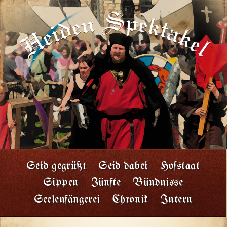
Seid gegrüßt
Seid dabei
Hofstaat
Sippen
Zünfte
Bündnisse
Seelenfängerei
Chronik
Intern