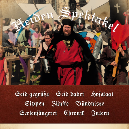
Seid gegrüßt
Seid dabei
Hofstaat
Sippen
Zünfte
Bündnisse
Seelenfängerei
Chronik
Intern