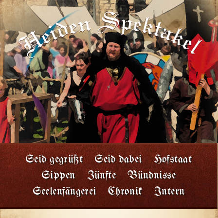
Seid gegrüßt
Seid dabei
Hofstaat
Sippen
Zünfte
Bündnisse
Seelenfängerei
Chronik
Intern