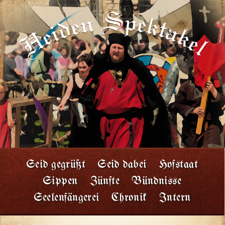
Seid gegrüßt
Seid dabei
Hofstaat
Sippen
Zünfte
Bündnisse
Seelenfängerei
Chronik
Intern