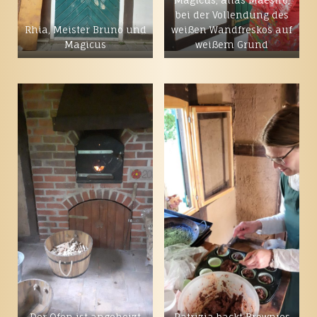
bei der Vollendung des
Rhia, Meister Bruno und
weißen Wandfreskos auf
Magicus
weißem Grund