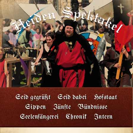
Seid gegrüßt
Seid dabei
Hofstaat
Sippen
Zünfte
Bündnisse
Seelenfängerei
Chronik
Intern