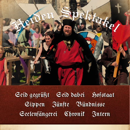
Seid gegrüßt
Seid dabei
Hofstaat
Sippen
Zünfte
Bündnisse
Seelenfängerei
Chronik
Intern