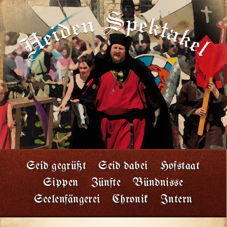
Seid gegrüßt
Seid dabei
Hofstaat
Sippen
Zünfte
Bündnisse
Seelenfängerei
Chronik
Intern