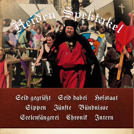
Seid gegrüßt
Seid dabei
Hofstaat
Sippen
Zünfte
Bündnisse
Seelenfängerei
Chronik
Intern