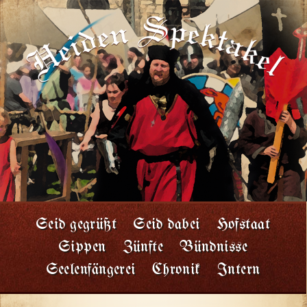
Seid gegrüßt
Seid dabei
Hofstaat
Sippen
Zünfte
Bündnisse
Seelenfängerei
Chronik
Intern