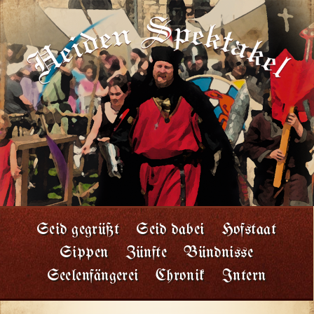
Seid gegrüßt
Seid dabei
Hofstaat
Sippen
Zünfte
Bündnisse
Seelenfängerei
Chronik
Intern