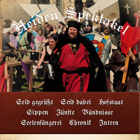
Seid gegrüßt
Seid dabei
Hofstaat
Sippen
Zünfte
Bündnisse
Seelenfängerei
Chronik
Intern